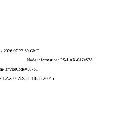
新澳门原料大全免费查询-全年资料免费大全
首页
集团概况
党的建设
新闻中心
集团产业
工程业绩