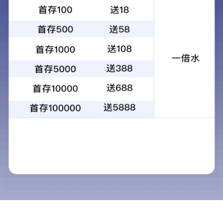
首页
党的建设
群团资讯
山东高速集团在全
国“书香三八”女职工读书活动中喜获佳绩
山东高速集团在全国“书香三八”女职工读书
活动中喜获佳绩
来源：
山东高速集团
时间：
2023-11-22
浏览量：
10872
近日，由红旗出版社、中国妇女报社和人民网联合举办
的第十一届“书香三八”读书活动获奖作品揭晓，山东高速集
团5件作品从全国11.79万参赛作品中脱颖而出，获得3个征
文优秀奖，1个书画阅读优秀奖，1个表演阅读优秀奖。